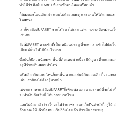
ทำได้ว่า ลิงค์UFABET ที่เราเข้ามันโอเคหรือเปล่า
ก็ต้องลองโอนเงินเข้า แบบไม่ต้องเยอะดู และเล่นให้ได้ตามยอด 
โดยตรง
เราก็ขอลิงค์UFABET จากโต๊ะมาได้เลย แต่หากเราสมัครผ่านเว็บ ก็
เช่นกัน
ลิงค์UFABET ทางเข้าที่เป็นเหมือนประตู ที่จะพาเราเข้าไปยังเ
เสียแค่นั้น ไม่ได้มีอะไรมาก
ซึ่งมันก็มีส่วนน้อยเท่านั้น ที่ตัวแทนพวกนี้จะมีปัญหา ที่จะแอบ
อยู่ที่ว่าจะกินยอดเท่าไหร่
หรือเลือกกินแบบ ไหนก็แค่นั่น หากเอเย่นต์กินยอดเสีย ก็จะแจก
เล่น เราก็คงไม่ต้องรู้มากนัก
เพราะเราหาแค่ ลิงค์UFABETก็เพียงพอ และหาเอเย่นต์ที่จะไม่ เบี้
จะทำเงินกับเว็บนี้ ได้มากขนาดไหน
และไม่ต้องกลัวว่า เว็บจะไม่จ่าย เพราะแค่เว็บกินค่าต๋งก็อยู่ได้ 
ล้านลองให้ เจ้ามือชนะเว็บก็กินไปแล้ว ห้าหมื่นๆสบายๆ