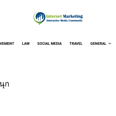
OVEMENT
LAW
SOCIAL MEDIA
TRAVEL
GENERAL
นุก